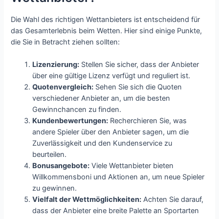
Die Wahl des richtigen Wettanbieters ist entscheidend für
das Gesamterlebnis beim Wetten. Hier sind einige Punkte,
die Sie in Betracht ziehen sollten:
Lizenzierung:
Stellen Sie sicher, dass der Anbieter
über eine gültige Lizenz verfügt und reguliert ist.
Quotenvergleich:
Sehen Sie sich die Quoten
verschiedener Anbieter an, um die besten
Gewinnchancen zu finden.
Kundenbewertungen:
Recherchieren Sie, was
andere Spieler über den Anbieter sagen, um die
Zuverlässigkeit und den Kundenservice zu
beurteilen.
Bonusangebote:
Viele Wettanbieter bieten
Willkommensboni und Aktionen an, um neue Spieler
zu gewinnen.
Vielfalt der Wettmöglichkeiten:
Achten Sie darauf,
dass der Anbieter eine breite Palette an Sportarten