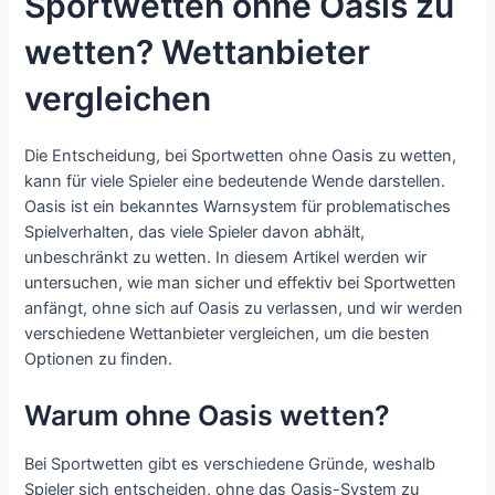
Sportwetten ohne Oasis zu
wetten? Wettanbieter
vergleichen
Die Entscheidung, bei Sportwetten ohne Oasis zu wetten,
kann für viele Spieler eine bedeutende Wende darstellen.
Oasis ist ein bekanntes Warnsystem für problematisches
Spielverhalten, das viele Spieler davon abhält,
unbeschränkt zu wetten. In diesem Artikel werden wir
untersuchen, wie man sicher und effektiv bei Sportwetten
anfängt, ohne sich auf Oasis zu verlassen, und wir werden
verschiedene Wettanbieter vergleichen, um die besten
Optionen zu finden.
Warum ohne Oasis wetten?
Bei Sportwetten gibt es verschiedene Gründe, weshalb
Spieler sich entscheiden, ohne das Oasis-System zu