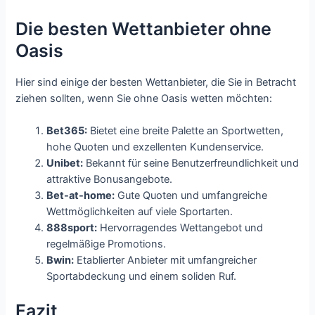
Die besten Wettanbieter ohne
Oasis
Hier sind einige der besten Wettanbieter, die Sie in Betracht
ziehen sollten, wenn Sie ohne Oasis wetten möchten:
Bet365:
Bietet eine breite Palette an Sportwetten,
hohe Quoten und exzellenten Kundenservice.
Unibet:
Bekannt für seine Benutzerfreundlichkeit und
attraktive Bonusangebote.
Bet-at-home:
Gute Quoten und umfangreiche
Wettmöglichkeiten auf viele Sportarten.
888sport:
Hervorragendes Wettangebot und
regelmäßige Promotions.
Bwin:
Etablierter Anbieter mit umfangreicher
Sportabdeckung und einem soliden Ruf.
Fazit