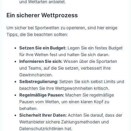
und Wettarten anbietet.
Ein sicherer Wettprozess
Um sicher bei Sportwetten zu operieren, sind hier einige
Tipps, die Sie beachten sollten:
Setzen Sie ein Budget:
Legen Sie ein festes Budget
für Ihre Wetten fest und halten Sie sich daran.
Informieren Sie sich:
Wissen über die Sportarten
und Teams, auf die Sie setzen, verbessert Ihre
Gewinnchancen.
Selbstregulierung:
Setzen Sie sich selbst Limits und
beachten Sie Ihre Wettgewohnheiten kritisch.
Regelmäßige Pausen:
Machen Sie regelmäßige
Pausen vom Wetten, um einen klaren Kopf zu
behalten.
Sicherheit Ihrer Daten:
Achten Sie darauf, dass der
Wettanbieter sichere Zahlungsmethoden und
Datenschutzrichtlinien hat.