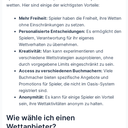
wetten. Hier sind einige der wichtigsten Vorteile:
Mehr Freiheit:
Spieler haben die Freiheit, ihre Wetten
ohne Einschränkungen zu setzen.
Personalisierte Entscheidungen:
Es ermöglicht den
Spielern, Verantwortung für ihr eigenes
Wettverhalten zu übernehmen.
Kreativität:
Man kann experimentieren und
verschiedene Wettstrategien ausprobieren, ohne
durch vorgegebene Limits eingeschränkt zu sein.
Access zu verschiedenen Buchmachern:
Viele
Buchmacher bieten spezifische Angebote und
Promotions für Spieler, die nicht im Oasis-System
registriert sind.
Anonymität:
Es kann für einige Spieler ein Vorteil
sein, ihre Wettaktivitäten anonym zu halten.
Wie wähle ich einen
Wettanbieter?