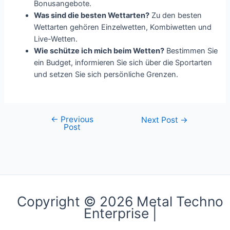
Bonusangebote.
Was sind die besten Wettarten?
Zu den besten
Wettarten gehören Einzelwetten, Kombiwetten und
Live-Wetten.
Wie schütze ich mich beim Wetten?
Bestimmen Sie
ein Budget, informieren Sie sich über die Sportarten
und setzen Sie sich persönliche Grenzen.
←
Previous
Next Post
→
Post
Copyright © 2026 Metal Techno
Enterprise |