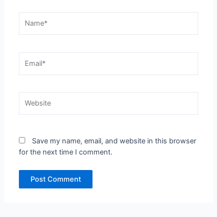
Name*
Email*
Website
Save my name, email, and website in this browser
for the next time I comment.