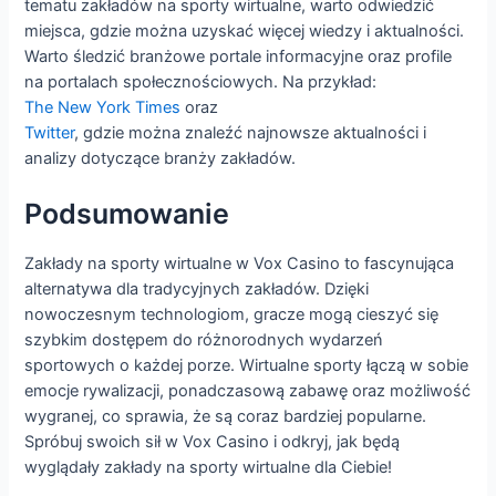
tematu zakładów na sporty wirtualne, warto odwiedzić
miejsca, gdzie można uzyskać więcej wiedzy i aktualności.
Warto śledzić branżowe portale informacyjne oraz profile
na portalach społecznościowych. Na przykład:
The New York Times
oraz
Twitter
, gdzie można znaleźć najnowsze aktualności i
analizy dotyczące branży zakładów.
Podsumowanie
Zakłady na sporty wirtualne w Vox Casino to fascynująca
alternatywa dla tradycyjnych zakładów. Dzięki
nowoczesnym technologiom, gracze mogą cieszyć się
szybkim dostępem do różnorodnych wydarzeń
sportowych o każdej porze. Wirtualne sporty łączą w sobie
emocje rywalizacji, ponadczasową zabawę oraz możliwość
wygranej, co sprawia, że są coraz bardziej popularne.
Spróbuj swoich sił w Vox Casino i odkryj, jak będą
wyglądały zakłady na sporty wirtualne dla Ciebie!