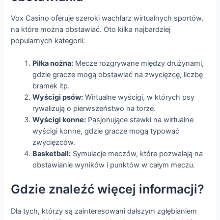
Vox Casino oferuje szeroki wachlarz wirtualnych sportów,
na które można obstawiać. Oto kilka najbardziej
popularnych kategorii:
Piłka nożna:
Mecze rozgrywane między drużynami,
gdzie gracze mogą obstawiać na zwycięzcę, liczbę
bramek itp.
Wyścigi psów:
Wirtualne wyścigi, w których psy
rywalizują o pierwszeństwo na torze.
Wyścigi konne:
Pasjonujące stawki na wirtualne
wyścigi konne, gdzie gracze mogą typować
zwycięzców.
Basketball:
Symulacje meczów, które pozwalają na
obstawianie wyników i punktów w całym meczu.
Gdzie znaleźć więcej informacji?
Dla tych, którzy są zainteresowani dalszym zgłębianiem