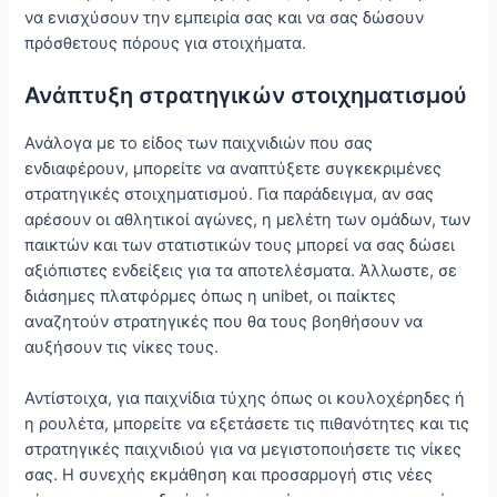
να ενισχύσουν την εμπειρία σας και να σας δώσουν
πρόσθετους πόρους για στοιχήματα.
Ανάπτυξη στρατηγικών στοιχηματισμού
Ανάλογα με το είδος των παιχνιδιών που σας
ενδιαφέρουν, μπορείτε να αναπτύξετε συγκεκριμένες
στρατηγικές στοιχηματισμού. Για παράδειγμα, αν σας
αρέσουν οι αθλητικοί αγώνες, η μελέτη των ομάδων, των
παικτών και των στατιστικών τους μπορεί να σας δώσει
αξιόπιστες ενδείξεις για τα αποτελέσματα. Άλλωστε, σε
διάσημες πλατφόρμες όπως η unibet, οι παίκτες
αναζητούν στρατηγικές που θα τους βοηθήσουν να
αυξήσουν τις νίκες τους.
Αντίστοιχα, για παιχνίδια τύχης όπως οι κουλοχέρηδες ή
η ρουλέτα, μπορείτε να εξετάσετε τις πιθανότητες και τις
στρατηγικές παιχνιδιού για να μεγιστοποιήσετε τις νίκες
σας. Η συνεχής εκμάθηση και προσαρμογή στις νέες