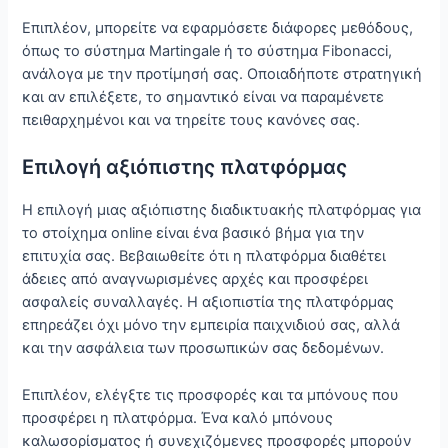
Επιπλέον, μπορείτε να εφαρμόσετε διάφορες μεθόδους,
όπως το σύστημα Martingale ή το σύστημα Fibonacci,
ανάλογα με την προτίμησή σας. Οποιαδήποτε στρατηγική
και αν επιλέξετε, το σημαντικό είναι να παραμένετε
πειθαρχημένοι και να τηρείτε τους κανόνες σας.
Επιλογή αξιόπιστης πλατφόρμας
Η επιλογή μιας αξιόπιστης διαδικτυακής πλατφόρμας για
το στοίχημα online είναι ένα βασικό βήμα για την
επιτυχία σας. Βεβαιωθείτε ότι η πλατφόρμα διαθέτει
άδειες από αναγνωρισμένες αρχές και προσφέρει
ασφαλείς συναλλαγές. Η αξιοπιστία της πλατφόρμας
επηρεάζει όχι μόνο την εμπειρία παιχνιδιού σας, αλλά
και την ασφάλεια των προσωπικών σας δεδομένων.
Επιπλέον, ελέγξτε τις προσφορές και τα μπόνους που
προσφέρει η πλατφόρμα. Ένα καλό μπόνους
καλωσορίσματος ή συνεχιζόμενες προσφορές μπορούν