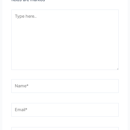
Type
here..
Name*
Email*
Website