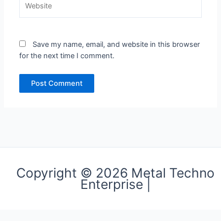
Save my name, email, and website in this browser
for the next time I comment.
Copyright © 2026 Metal Techno
Enterprise |