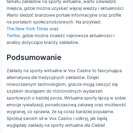
tematu zakładów na sporty wirtualne, warto odwiedzić
miejsca, gdzie można uzyskać więcej wiedzy i aktualności.
Warto śledzić branżowe portale informacyjne oraz profile
na portalach społecznościowych. Na przykład:
The New York Times
oraz
Twitter
, gdzie można znaleźć najnowsze aktualności i
analizy dotyczące branży zakładów.
Podsumowanie
Zakłady na sporty wirtualne w Vox Casino to fascynująca
alternatywa dla tradycyjnych zakładów. Dzięki
nowoczesnym technologiom, gracze mogą cieszyć się
szybkim dostępem do różnorodnych wydarzeń
sportowych o każdej porze. Wirtualne sporty łączą w sobie
emocje rywalizacji, ponadczasową zabawę oraz możliwość
wygranej, co sprawia, że są coraz bardziej popularne.
Spróbuj swoich sił w Vox Casino i odkryj, jak będą
wyglądały zakłady na sporty wirtualne dla Ciebie!