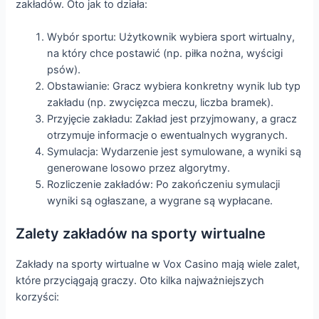
zakładów. Oto jak to działa:
Wybór sportu: Użytkownik wybiera sport wirtualny,
na który chce postawić (np. piłka nożna, wyścigi
psów).
Obstawianie: Gracz wybiera konkretny wynik lub typ
zakładu (np. zwycięzca meczu, liczba bramek).
Przyjęcie zakładu: Zakład jest przyjmowany, a gracz
otrzymuje informacje o ewentualnych wygranych.
Symulacja: Wydarzenie jest symulowane, a wyniki są
generowane losowo przez algorytmy.
Rozliczenie zakładów: Po zakończeniu symulacji
wyniki są ogłaszane, a wygrane są wypłacane.
Zalety zakładów na sporty wirtualne
Zakłady na sporty wirtualne w Vox Casino mają wiele zalet,
które przyciągają graczy. Oto kilka najważniejszych
korzyści: