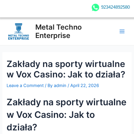
Skip
923424892580
923424892580
to
content
Post
Main
Metal Techno
navigation
Men
Enterprise
Zakłady na sporty wirtualne
w Vox Casino: Jak to działa?
Leave a Comment
/ By
admin
/
April 22, 2026
Zakłady na sporty wirtualne
w Vox Casino: Jak to
działa?