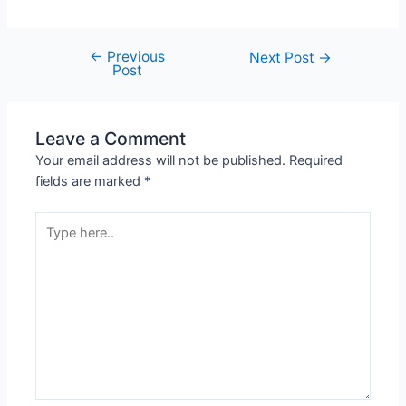
←
Previous
Next Post
→
Post
Leave a Comment
Your email address will not be published.
Required
fields are marked
*
Type
here..