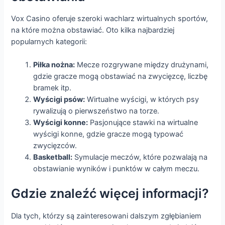
Vox Casino oferuje szeroki wachlarz wirtualnych sportów,
na które można obstawiać. Oto kilka najbardziej
popularnych kategorii:
Piłka nożna:
Mecze rozgrywane między drużynami,
gdzie gracze mogą obstawiać na zwycięzcę, liczbę
bramek itp.
Wyścigi psów:
Wirtualne wyścigi, w których psy
rywalizują o pierwszeństwo na torze.
Wyścigi konne:
Pasjonujące stawki na wirtualne
wyścigi konne, gdzie gracze mogą typować
zwycięzców.
Basketball:
Symulacje meczów, które pozwalają na
obstawianie wyników i punktów w całym meczu.
Gdzie znaleźć więcej informacji?
Dla tych, którzy są zainteresowani dalszym zgłębianiem