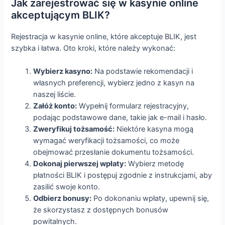
Jak zarejestrować się w kasynie online
akceptującym BLIK?
Rejestracja w kasynie online, które akceptuje BLIK, jest
szybka i łatwa. Oto kroki, które należy wykonać:
Wybierz kasyno:
Na podstawie rekomendacji i
własnych preferencji, wybierz jedno z kasyn na
naszej liście.
Załóż konto:
Wypełnij formularz rejestracyjny,
podając podstawowe dane, takie jak e-mail i hasło.
Zweryfikuj tożsamość:
Niektóre kasyna mogą
wymagać weryfikacji tożsamości, co może
obejmować przesłanie dokumentu tożsamości.
Dokonaj pierwszej wpłaty:
Wybierz metodę
płatności BLIK i postępuj zgodnie z instrukcjami, aby
zasilić swoje konto.
Odbierz bonusy:
Po dokonaniu wpłaty, upewnij się,
że skorzystasz z dostępnych bonusów
powitalnych.