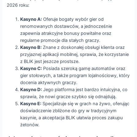
2026 roku:
Kasyno A:
Oferuje bogaty wybór gier od
renomowanych dostawców, a jednocześnie
zapewnia atrakcyjne bonusy powitalne oraz
regularne promocje dla stałych graczy.
Kasyno B:
Znane z doskonałej obsługi klienta oraz
przyjaznej aplikacji mobilnej, sprawia, że korzystanie
z BLIK jest jeszcze prostsze.
Kasyno C:
Posiada szeroką gamę automatów oraz
gier stołowych, a także program lojalnościowy, który
docenia aktywnych graczy.
Kasyno D:
Jego platforma jest bardzo intuicyjna, co
sprawia, że nowi gracze szybko się odnajdują.
Kasyno E:
Specjalizuje się w grach na żywo, oferując
doświadczenie zbliżone do gry w tradycyjnym
kasynie, a akceptacja BLIK ułatwia proces zakupu
żetonów.