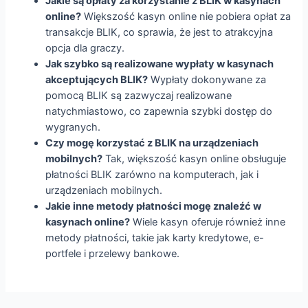
Jakie są opłaty za korzystanie z BLIK w kasynach
online?
Większość kasyn online nie pobiera opłat za
transakcje BLIK, co sprawia, że jest to atrakcyjna
opcja dla graczy.
Jak szybko są realizowane wypłaty w kasynach
akceptujących BLIK?
Wypłaty dokonywane za
pomocą BLIK są zazwyczaj realizowane
natychmiastowo, co zapewnia szybki dostęp do
wygranych.
Czy mogę korzystać z BLIK na urządzeniach
mobilnych?
Tak, większość kasyn online obsługuje
płatności BLIK zarówno na komputerach, jak i
urządzeniach mobilnych.
Jakie inne metody płatności mogę znaleźć w
kasynach online?
Wiele kasyn oferuje również inne
metody płatności, takie jak karty kredytowe, e-
portfele i przelewy bankowe.