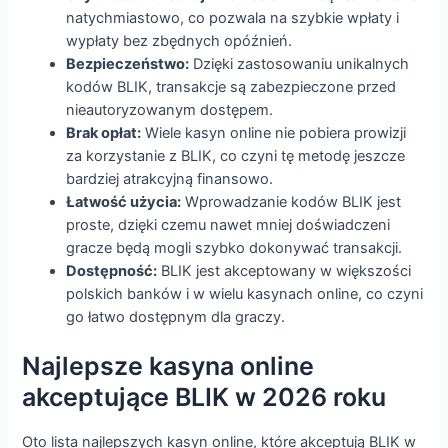
natychmiastowo, co pozwala na szybkie wpłaty i
wypłaty bez zbędnych opóźnień.
Bezpieczeństwo:
Dzięki zastosowaniu unikalnych
kodów BLIK, transakcje są zabezpieczone przed
nieautoryzowanym dostępem.
Brak opłat:
Wiele kasyn online nie pobiera prowizji
za korzystanie z BLIK, co czyni tę metodę jeszcze
bardziej atrakcyjną finansowo.
Łatwość użycia:
Wprowadzanie kodów BLIK jest
proste, dzięki czemu nawet mniej doświadczeni
gracze będą mogli szybko dokonywać transakcji.
Dostępność:
BLIK jest akceptowany w większości
polskich banków i w wielu kasynach online, co czyni
go łatwo dostępnym dla graczy.
Najlepsze kasyna online
akceptujące BLIK w 2026 roku
Oto lista najlepszych kasyn online, które akceptują BLIK w