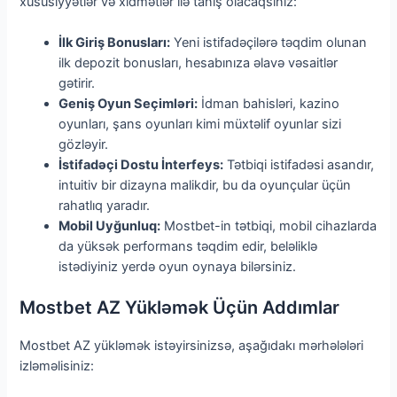
xüsusiyyətlər və xidmətlər ilə tanış olacaqsınız:
İlk Giriş Bonusları:
Yeni istifadəçilərə təqdim olunan
ilk depozit bonusları, hesabınıza əlavə vəsaitlər
gətirir.
Geniş Oyun Seçimləri:
İdman bahisləri, kazino
oyunları, şans oyunları kimi müxtəlif oyunlar sizi
gözləyir.
İstifadəçi Dostu İnterfeys:
Tətbiqi istifadəsi asandır,
intuitiv bir dizayna malikdir, bu da oyunçular üçün
rahatlıq yaradır.
Mobil Uyğunluq:
Mostbet-in tətbiqi, mobil cihazlarda
da yüksək performans təqdim edir, beləliklə
istədiyiniz yerdə oyun oynaya bilərsiniz.
Mostbet AZ Yükləmək Üçün Addımlar
Mostbet AZ yükləmək istəyirsinizsə, aşağıdakı mərhələləri
izləməlisiniz: