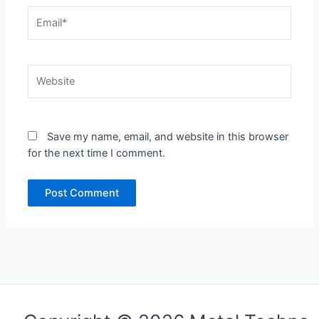
Email*
Website
Save my name, email, and website in this browser
for the next time I comment.