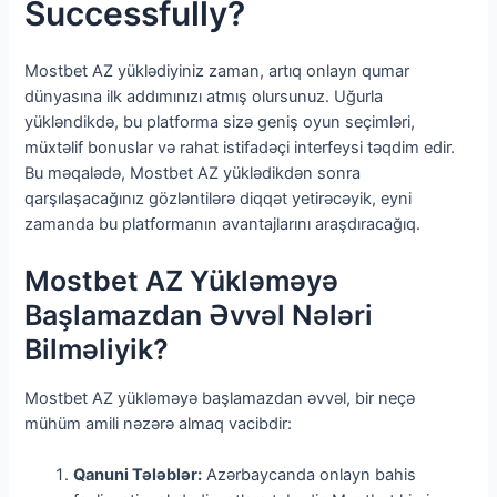
Successfully?
Mostbet AZ yüklədiyiniz zaman, artıq onlayn qumar
dünyasına ilk addımınızı atmış olursunuz. Uğurla
yükləndikdə, bu platforma sizə geniş oyun seçimləri,
müxtəlif bonuslar və rahat istifadəçi interfeysi təqdim edir.
Bu məqalədə, Mostbet AZ yüklədikdən sonra
qarşılaşacağınız gözləntilərə diqqət yetirəcəyik, eyni
zamanda bu platformanın avantajlarını araşdıracağıq.
Mostbet AZ Yükləməyə
Başlamazdan Əvvəl Nələri
Bilməliyik?
Mostbet AZ yükləməyə başlamazdan əvvəl, bir neçə
mühüm amili nəzərə almaq vacibdir:
Qanuni Tələblər:
Azərbaycanda onlayn bahis