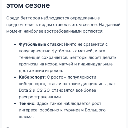
этом сезоне
Среди бетторов наблюдаются определенные
предпочтения к видам ставок в этом сезоне. На данный
момент, наиболее востребованными остаются:
Футбольные ставки:
Ничто не сравнится с
популярностью футбольных матчей, и эта
тенденция сохраняется. Бетторы любят делать
прогнозы на исход матчей и индивидуальные
достижения игроков.
Киберспорт:
С ростом популярности
киберспорта, ставки на такие дисциплины, как
Dota 2 и CS:GO, становятся все более
распространенными.
Теннис:
Здесь также наблюдается рост
интереса, особенно к турнирам Большого
шлема.