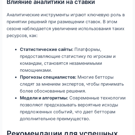
Влияние аналитики на ставки
Аналитические инструменты играют ключевую роль в
принятии решений при размещении ставок. В этом
сезоне наблюдается увеличение использования таких
ресурсов, как:
Статистические сайты:
Платформы,
предоставляющие статистику по игрокам и
командам, становятся незаменимыми
помощниками.
Прогнозы специалистов:
Многие бетторы
следят за мнением экспертов, чтобы принимать
более обоснованные решения.
Модели и алгоритмы:
Современные технологии
позволяют предсказывать вероятные исходы
предложенных событий, что дает бетторам
дополнительное преимущество.
Рекомендации для успешных