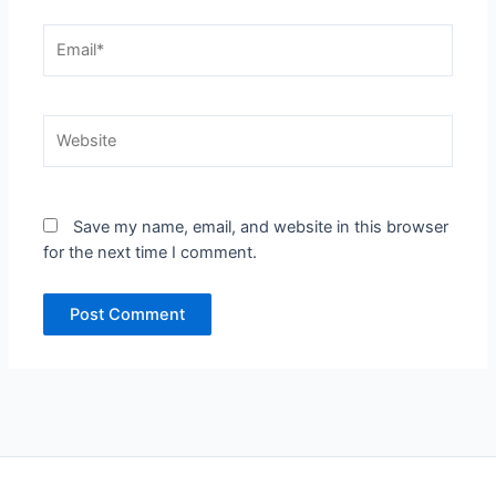
Email*
Website
Save my name, email, and website in this browser
for the next time I comment.