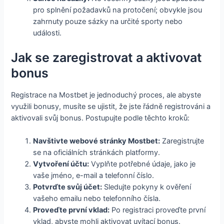
pro splnění požadavků na protočení; obvykle jsou
zahrnuty pouze sázky na určité sporty nebo
události.
Jak se zaregistrovat a aktivovat
bonus
Registrace na Mostbet je jednoduchý proces, ale abyste
využili bonusy, musíte se ujistit, že jste řádně registrováni a
aktivovali svůj bonus. Postupujte podle těchto kroků:
Navštivte webové stránky Mostbet:
Zaregistrujte
se na oficiálních stránkách platformy.
Vytvoření účtu:
Vyplňte potřebné údaje, jako je
vaše jméno, e-mail a telefonní číslo.
Potvrďte svůj účet:
Sledujte pokyny k ověření
vašeho emailu nebo telefonního čísla.
Proveďte první vklad:
Po registraci proveďte první
vklad, abyste mohli aktivovat uvítací bonus.