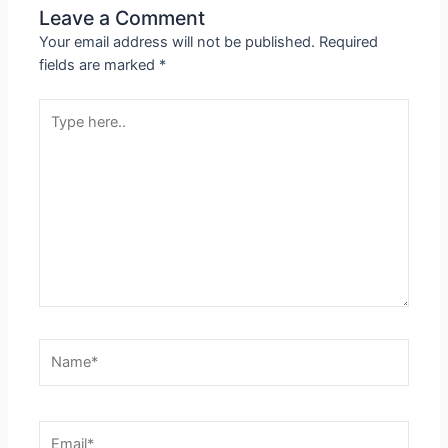
Leave a Comment
Your email address will not be published.
Required
fields are marked
*
Type
here..
Name*
Email*