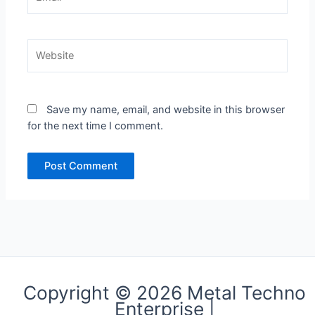
Website
Save my name, email, and website in this browser
for the next time I comment.
Copyright © 2026 Metal Techno
Enterprise |