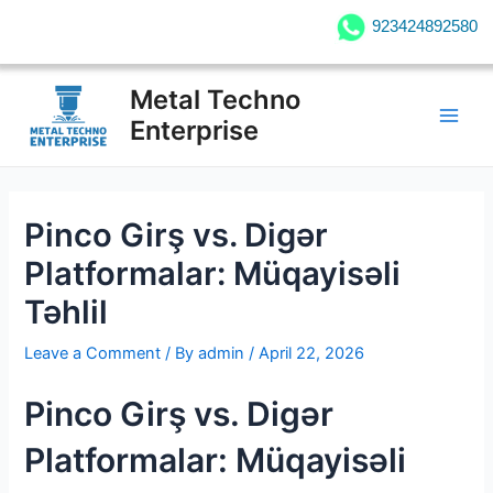
Skip
923424892580
923424892580
to
content
Post
Main
Metal Techno
navigation
Men
Enterprise
Pinco Girş vs. Digər
Platformalar: Müqayisəli
Təhlil
Leave a Comment
/ By
admin
/
April 22, 2026
Pinco Girş vs. Digər
Platformalar: Müqayisəli