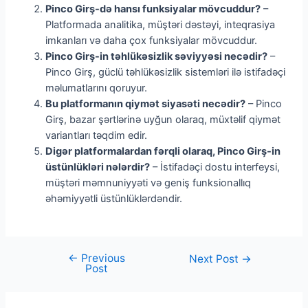
Pinco Girş-də hansı funksiyalar mövcuddur?
–
Platformada analitika, müştəri dəstəyi, inteqrasiya
imkanları və daha çox funksiyalar mövcuddur.
Pinco Girş-in təhlükəsizlik səviyyəsi necədir?
–
Pinco Girş, güclü təhlükəsizlik sistemləri ilə istifadəçi
məlumatlarını qoruyur.
Bu platformanın qiymət siyasəti necədir?
– Pinco
Girş, bazar şərtlərinə uyğun olaraq, müxtəlif qiymət
variantları təqdim edir.
Digər platformalardan fərqli olaraq, Pinco Girş-in
üstünlükləri nələrdir?
– İstifadəçi dostu interfeysi,
müştəri məmnuniyyəti və geniş funksionallıq
əhəmiyyətli üstünlüklərdəndir.
←
Previous
Next Post
→
Post