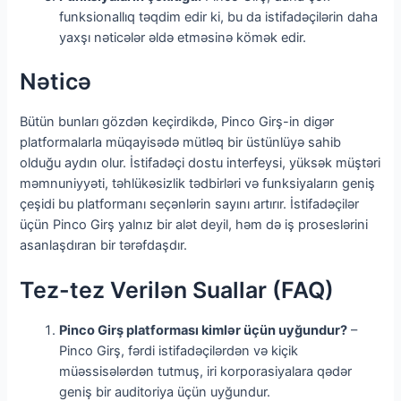
funksionallıq təqdim edir ki, bu da istifadəçilərin daha
yaxşı nəticələr əldə etməsinə kömək edir.
Nəticə
Bütün bunları gözdən keçirdikdə, Pinco Girş-in digər
platformalarla müqayisədə mütləq bir üstünlüyə sahib
olduğu aydın olur. İstifadəçi dostu interfeysi, yüksək müştəri
məmnuniyyəti, təhlükəsizlik tədbirləri və funksiyaların geniş
çeşidi bu platformanı seçənlərin sayını artırır. İstifadəçilər
üçün Pinco Girş yalnız bir alət deyil, həm də iş proseslərini
asanlaşdıran bir tərəfdaşdır.
Tez-tez Verilən Suallar (FAQ)
Pinco Girş platforması kimlər üçün uyğundur?
–
Pinco Girş, fərdi istifadəçilərdən və kiçik
müəssisələrdən tutmuş, iri korporasiyalara qədər
geniş bir auditoriya üçün uyğundur.