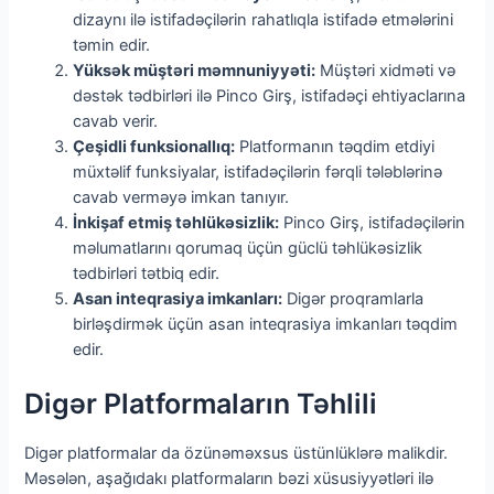
dizaynı ilə istifadəçilərin rahatlıqla istifadə etmələrini
təmin edir.
Yüksək müştəri məmnuniyyəti:
Müştəri xidməti və
dəstək tədbirləri ilə Pinco Girş, istifadəçi ehtiyaclarına
cavab verir.
Çeşidli funksionallıq:
Platformanın təqdim etdiyi
müxtəlif funksiyalar, istifadəçilərin fərqli tələblərinə
cavab verməyə imkan tanıyır.
İnkişaf etmiş təhlükəsizlik:
Pinco Girş, istifadəçilərin
məlumatlarını qorumaq üçün güclü təhlükəsizlik
tədbirləri tətbiq edir.
Asan inteqrasiya imkanları:
Digər proqramlarla
birləşdirmək üçün asan inteqrasiya imkanları təqdim
edir.
Digər Platformaların Təhlili
Digər platformalar da özünəməxsus üstünlüklərə malikdir.
Məsələn, aşağıdakı platformaların bəzi xüsusiyyətləri ilə