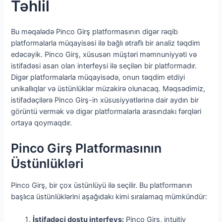
Təhlil
Bu məqalədə Pinco Girş platformasının digər rəqib
platformalarla müqayisəsi ilə bağlı ətraflı bir analiz təqdim
edəcəyik. Pinco Girş, xüsusən müştəri məmnuniyyəti və
istifadəsi asan olan interfeysi ilə seçilən bir platformadır.
Digər platformalarla müqayisədə, onun təqdim etdiyi
unikallıqlar və üstünlüklər müzakirə olunacaq. Məqsədimiz,
istifadəçilərə Pinco Girş-in xüsusiyyətlərinə dair aydın bir
görüntü vermək və digər platformalarla arasındakı fərqləri
ortaya qoymaqdır.
Pinco Girş Platformasının
Üstünlükləri
Pinco Girş, bir çox üstünlüyü ilə seçilir. Bu platformanın
başlıca üstünlüklərini aşağıdakı kimi sıralamaq mümkündür:
İstifadəçi dostu interfeys:
Pinco Girş, intuitiv