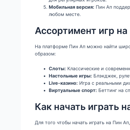
Мобильная версия:
Пин Ап поддер
любом месте.
Ассортимент игр на
На платформе Пин Ап можно найти шир
образом:
Слоты:
Классические и современн
Настольные игры:
Блэкджек, руле
Live-казино:
Игра с реальными дил
Виртуальные спорт:
Беттинг на с
Как начать играть н
Для того чтобы начать играть на Пин Ап