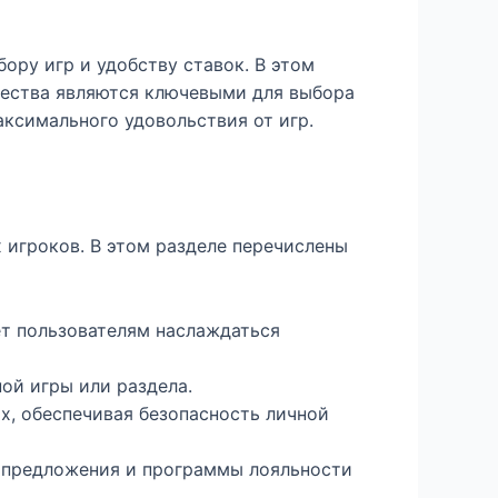
ору игр и удобству ставок. В этом
щества являются ключевыми для выбора
ксимального удовольствия от игр.
 игроков. В этом разделе перечислены
ет пользователям наслаждаться
ой игры или раздела.
, обеспечивая безопасность личной
 предложения и программы лояльности