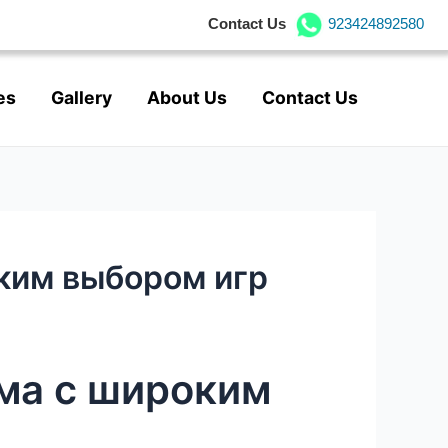
Contact Us
Contact Us
923424892580
923424892580
es
Gallery
About Us
Contact Us
оким выбором игр
рма с широким