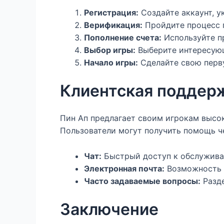
Регистрация:
Создайте аккаунт, у
Верификация:
Пройдите процесс 
Пополнение счета:
Используйте пр
Выбор игры:
Выберите интересующ
Начало игры:
Сделайте свою перву
Клиентская поддер
Пин Ап предлагает своим игрокам высо
Пользователи могут получить помощь че
Чат:
Быстрый доступ к обслуживан
Электронная почта:
Возможность о
Часто задаваемые вопросы:
Разде
Заключение