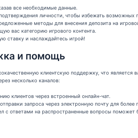
казав все необходимые данные.
подтверждения личности, чтобы избежать возможных п
едложенные методы для внесения депозита на игровой
ую вас категорию игрового контента.
ю ставку и наслаждайтесь игрой!
жка и помощь
кокачественную клиентскую поддержку, что является в
рез несколько каналов:
ию клиентов через встроенный онлайн-чат.
тправки запроса через электронную почту для более 
л с ответами на распространенные вопросы поможет