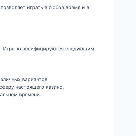
позволяет играть в любое время и в
я. Игры классифицируются следующим
азличных вариантов.
сферу настоящего казино.
еальном времени.