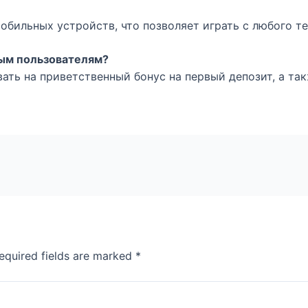
обильных устройств, что позволяет играть с любого т
вым пользователям?
ать на приветственный бонус на первый депозит, а так
equired fields are marked
*