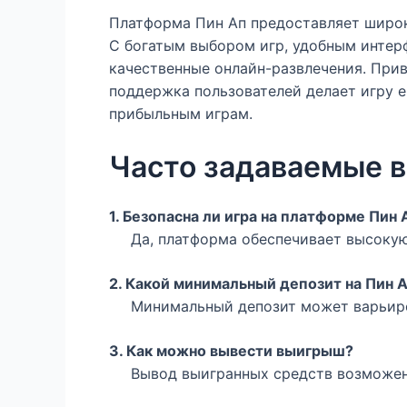
Платформа Пин Ап предоставляет широк
С богатым выбором игр, удобным интер
качественные онлайн-развлечения. При
поддержка пользователей делает игру 
прибыльным играм.
Часто задаваемые в
1. Безопасна ли игра на платформе Пин 
Да, платформа обеспечивает высоку
2. Какой минимальный депозит на Пин 
Минимальный депозит может варьиров
3. Как можно вывести выигрыш?
Вывод выигранных средств возможен