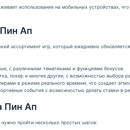
живает использование на мобильных устройствах, что 
 Пин Ап
окий ассортимент игр, который ежедневно обновляетс
ые, с различными тематиками и функциями бонусов.
тка, покер и многие другие, с возможностью выбора р
ерами в режиме реального времени, что создает атмо
портивные события с возможностью делать ставки в р
а Пин Ап
, нужно пройти несколько простых шагов: