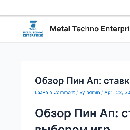
Skip
to
content
Post
navigation
Metal Techno Enterpr
Обзор Пин Ап: став
Leave a Comment
/ By
admin
/
April 22, 2
Обзор Пин Ап: 
выбором игр