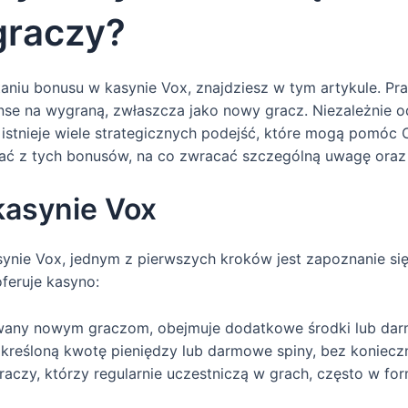
graczy?
aniu bonusu w kasynie Vox, znajdziesz w tym artykule. P
e na wygraną, zwłaszcza jako nowy gracz. Niezależnie od
stnieje wiele strategicznych podejść, które mogą pomóc C
ać z tych bonusów, na co zwracać szczególną uwagę oraz 
asynie Vox
nie Vox, jednym z pierwszych kroków jest zapoznanie si
feruje kasyno:
wany nowym graczom, obejmuje dodatkowe środki lub dar
kreśloną kwotę pieniędzy lub darmowe spiny, bez koniecz
raczy, którzy regularnie uczestniczą w grach, często w f