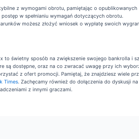
ybilne z wymogami obrotu, pamiętając o opublikowanych 
 postęp w spełnianiu wymagań dotyczących obrotu.
warunków możesz złożyć wniosek o wypłatę swoich wygra
 to świetny sposób na zwiększenie swojego bankrolla i sz
re są dostępne, oraz na co zwracać uwagę przy ich wybor
zystać z ofert promocji. Pamiętaj, że znajdziesz wiele przy
k Times
. Zachęcamy również do dołączenia do dyskusji na
adczeniami z innymi graczami.