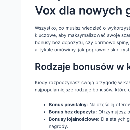
Vox dla nowych 
Wszystko, co musisz wiedzieć o wykorzyst
kluczowe, aby maksymalizować swoje szans
bonusy bez depozytu, czy darmowe spiny, i
artykule omówimy, jak poprawnie skorzyst
Rodzaje bonusów w k
Kiedy rozpoczynasz swoją przygodę w kasy
najpopularniejsze rodzaje bonusów, które o
Bonus powitalny:
Najczęściej ofero
Bonus bez depozytu:
Otrzymujesz o
Bonusy lojalnościowe:
Dla stałych g
nagrody.