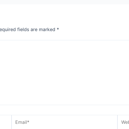
equired fields are marked
*
Email*
Webs