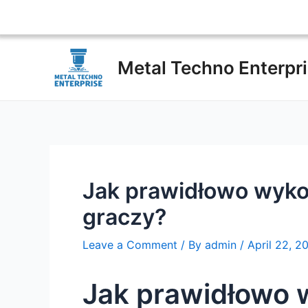
Skip
to
content
Post
navigation
Metal Techno Enterpr
Jak prawidłowo wyko
graczy?
Leave a Comment
/ By
admin
/
April 22, 2
Jak prawidłowo 