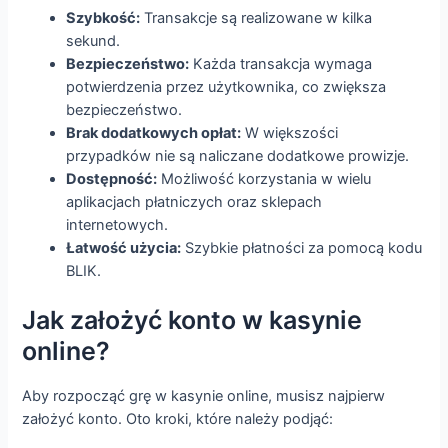
Szybkość:
Transakcje są realizowane w kilka
sekund.
Bezpieczeństwo:
Każda transakcja wymaga
potwierdzenia przez użytkownika, co zwiększa
bezpieczeństwo.
Brak dodatkowych opłat:
W większości
przypadków nie są naliczane dodatkowe prowizje.
Dostępność:
Możliwość korzystania w wielu
aplikacjach płatniczych oraz sklepach
internetowych.
Łatwość użycia:
Szybkie płatności za pomocą kodu
BLIK.
Jak założyć konto w kasynie
online?
Aby rozpocząć grę w kasynie online, musisz najpierw
założyć konto. Oto kroki, które należy podjąć: