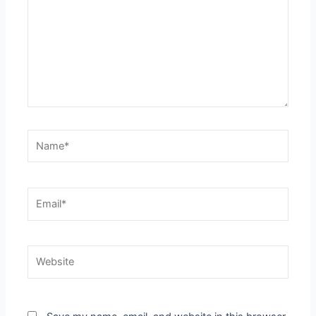
Name*
Email*
Website