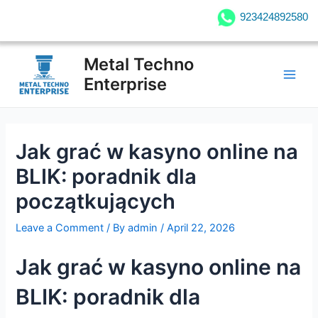
Skip
923424892580
923424892580
to
content
Post
Main
Metal Techno
navigation
Men
Enterprise
Jak grać w kasyno online na
BLIK: poradnik dla
początkujących
Leave a Comment
/ By
admin
/
April 22, 2026
Jak grać w kasyno online na
BLIK: poradnik dla