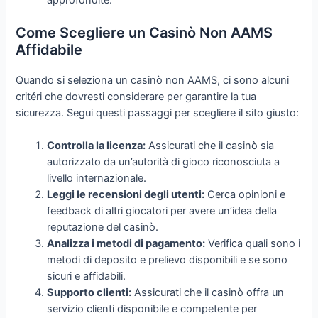
Come Scegliere un Casinò Non AAMS
Affidabile
Quando si seleziona un casinò non AAMS, ci sono alcuni
critéri che dovresti considerare per garantire la tua
sicurezza. Segui questi passaggi per scegliere il sito giusto:
Controlla la licenza:
Assicurati che il casinò sia
autorizzato da un’autorità di gioco riconosciuta a
livello internazionale.
Leggi le recensioni degli utenti:
Cerca opinioni e
feedback di altri giocatori per avere un’idea della
reputazione del casinò.
Analizza i metodi di pagamento:
Verifica quali sono i
metodi di deposito e prelievo disponibili e se sono
sicuri e affidabili.
Supporto clienti:
Assicurati che il casinò offra un
servizio clienti disponibile e competente per