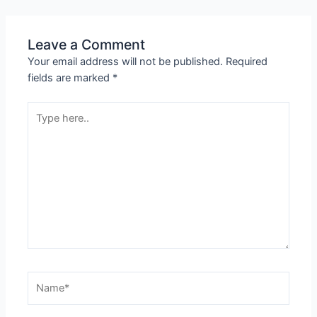
Leave a Comment
Your email address will not be published.
Required
fields are marked
*
Type
here..
Name*