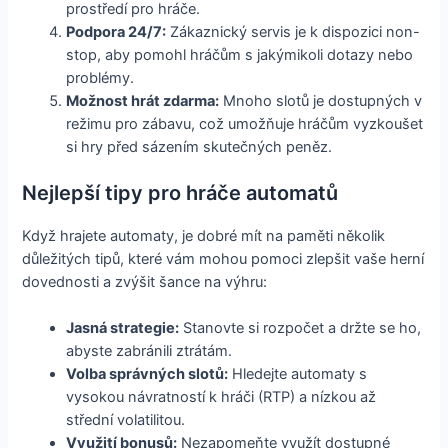
prostředí pro hráče.
Podpora 24/7:
Zákaznický servis je k dispozici non-
stop, aby pomohl hráčům s jakýmikoli dotazy nebo
problémy.
Možnost hrát zdarma:
Mnoho slotů je dostupných v
režimu pro zábavu, což umožňuje hráčům vyzkoušet
si hry před sázením skutečných peněz.
Nejlepší tipy pro hráče automatů
Když hrajete automaty, je dobré mít na paměti několik
důležitých tipů, které vám mohou pomoci zlepšit vaše herní
dovednosti a zvýšit šance na výhru:
Jasná strategie:
Stanovte si rozpočet a držte se ho,
abyste zabránili ztrátám.
Volba správných slotů:
Hledejte automaty s
vysokou návratností k hráči (RTP) a nízkou až
střední volatilitou.
Využití bonusů:
Nezapomeňte využít dostupné