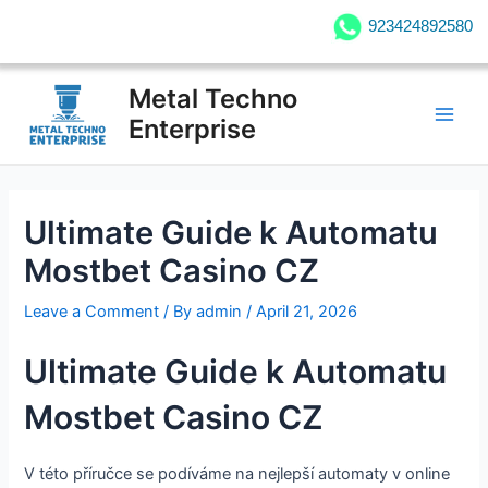
Skip
923424892580
923424892580
to
content
Post
Main
Metal Techno
navigation
Men
Enterprise
Ultimate Guide k Automatu
Mostbet Casino CZ
Leave a Comment
/ By
admin
/
April 21, 2026
Ultimate Guide k Automatu
Mostbet Casino CZ
V této příručce se podíváme na nejlepší automaty v online