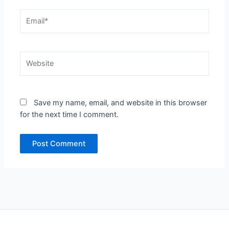
Email*
Website
Save my name, email, and website in this browser
for the next time I comment.