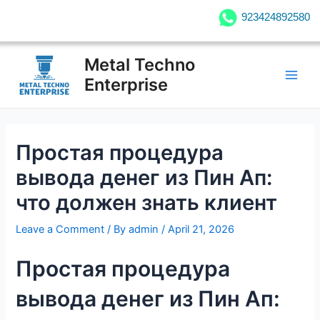
Skip
923424892580
923424892580
to
content
Post
Main
Metal Techno
navigation
Men
Enterprise
Простая процедура
вывода денег из Пин Ап:
что должен знать клиент
Leave a Comment
/ By
admin
/
April 21, 2026
Простая процедура
вывода денег из Пин Ап: