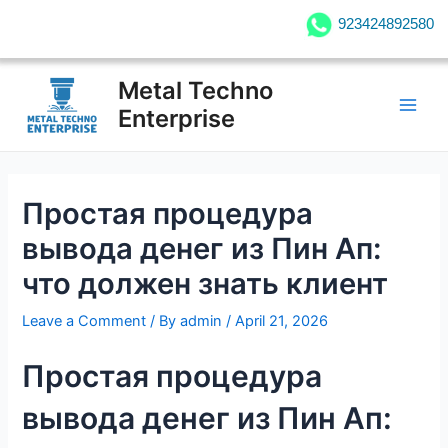
Skip
923424892580
923424892580
to
content
Post
Main
Metal Techno
navigation
Men
Enterprise
Простая процедура
вывода денег из Пин Ап:
что должен знать клиент
Leave a Comment
/ By
admin
/
April 21, 2026
Простая процедура
вывода денег из Пин Ап: