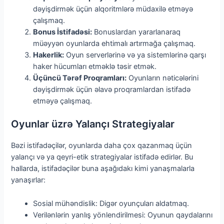
dəyişdirmək üçün alqoritmlərə müdaxilə etməyə
çalışmaq.
Bonus İstifadəsi:
Bonuslardan yararlanaraq
müəyyən oyunlarda ehtimalı artırmağa çalışmaq.
Hakerlik:
Oyun serverlərinə və ya sistemlərinə qarşı
haker hücumları etməklə təsir etmək.
Üçüncü Tərəf Proqramları:
Oyunların nəticələrini
dəyişdirmək üçün əlavə proqramlardan istifadə
etməyə çalışmaq.
Oyunlar üzrə Yalançı Strategiyalar
Bəzi istifadəçilər, oyunlarda daha çox qazanmaq üçün
yalançı və ya qeyri-etik strategiyalar istifadə edirlər. Bu
hallarda, istifadəçilər buna aşağıdakı kimi yanaşmalarla
yanaşırlar:
Sosial mühəndislik: Digər oyunçuları aldatmaq.
Verilənlərin yanlış yönlendirilmesi: Oyunun qaydalarını