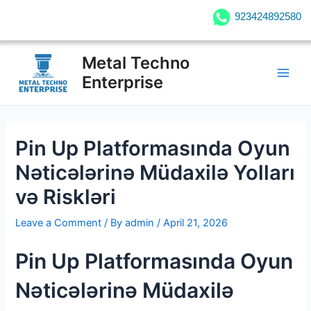
Skip
923424892580
923424892580
to
content
Post
Main
Metal Techno
navigation
Men
Enterprise
Pin Up Platformasında Oyun
Nəticələrinə Müdaxilə Yolları
və Riskləri
Leave a Comment
/ By
admin
/
April 21, 2026
Pin Up Platformasında Oyun
Nəticələrinə Müdaxilə