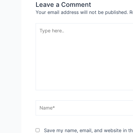
Leave a Comment
Your email address will not be published.
R
Type
here..
Name*
Save my name, email, and website in th