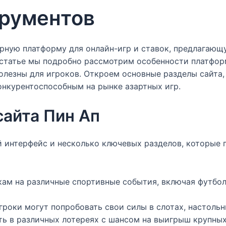
трументов
ярную платформу для онлайн-игр и ставок, предлагаю
й статье мы подробно рассмотрим особенности платфор
полезны для игроков. Откроем основные разделы сайта
онкурентоспособным на рынке азартных игр.
айта Пин Ап
й интерфейс и несколько ключевых разделов, которые 
ам на различные спортивные события, включая футбол
гроки могут попробовать свои силы в слотах, настольн
ь в различных лотереях с шансом на выигрыш крупных