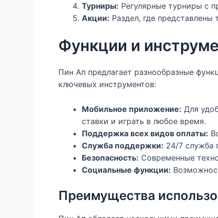
Турниры:
Регулярные турниры с п
Акции:
Раздел, где представлены
Функции и инструме
Пин Ап предлагает разнообразные функ
ключевых инструментов:
Мобильное приложение:
Для удоб
ставки и играть в любое время.
Поддержка всех видов оплаты:
Во
Служба поддержки:
24/7 служба 
Безопасность:
Современные техно
Социальные функции:
Возможност
Преимущества использов