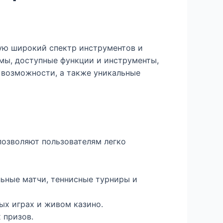
щую широкий спектр инструментов и
мы, доступные функции и инструменты,
, возможности, а также уникальные
позволяют пользователям легко
ьные матчи, теннисные турниры и
ых играх и живом казино.
 призов.