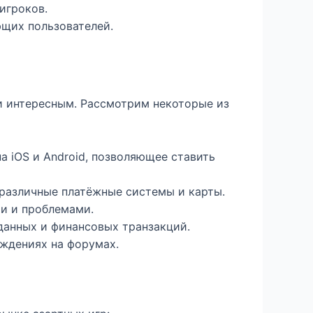
игроков.
ющих пользователей.
и интересным. Рассмотрим некоторые из
 iOS и Android, позволяющее ставить
различные платёжные системы и карты.
и и проблемами.
анных и финансовых транзакций.
уждениях на форумах.