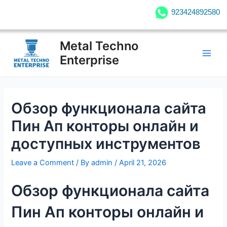
Skip
923424892580
923424892580
to
content
Post
Main
Metal Techno
navigation
Men
Enterprise
Обзор функционала сайта
Пин Ап конторы онлайн и
доступных инструментов
Leave a Comment
/ By
admin
/
April 21, 2026
Обзор функционала сайта
Пин Ап конторы онлайн и