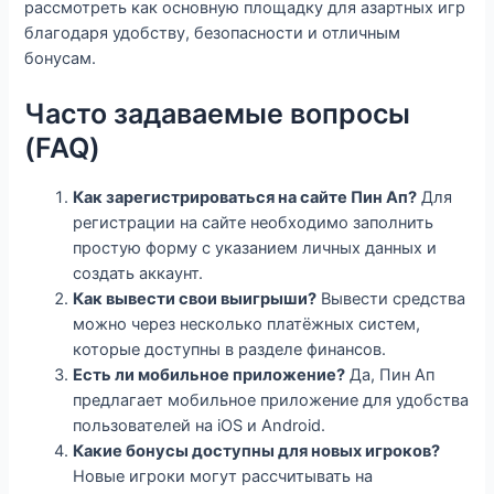
рассмотреть как основную площадку для азартных игр
благодаря удобству, безопасности и отличным
бонусам.
Часто задаваемые вопросы
(FAQ)
Как зарегистрироваться на сайте Пин Ап?
Для
регистрации на сайте необходимо заполнить
простую форму с указанием личных данных и
создать аккаунт.
Как вывести свои выигрыши?
Вывести средства
можно через несколько платёжных систем,
которые доступны в разделе финансов.
Есть ли мобильное приложение?
Да, Пин Ап
предлагает мобильное приложение для удобства
пользователей на iOS и Android.
Какие бонусы доступны для новых игроков?
Новые игроки могут рассчитывать на