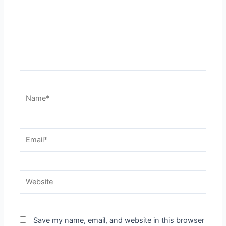
Name*
Email*
Website
Save my name, email, and website in this browser