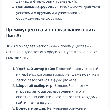
данных и финансовых транзакций.
Социальные функции:
Возможность делиться
успехами с друзьями и участвовать в
обсуждениях на форумах.
Преимущества использования сайта
Пин Ап
Пин Ап обладает несколькими преимуществами,
которые выделяют его среди конкурентов на рынке
азартных игр:
Удобный интерфейс:
Простой и интуитивный
интерфейс, который позволяет даже новичкам
легко разобраться в функционале.
Широкий выбор игр:
Большой ассортимент
игровых автоматов, настольных игр и
спортивных событий, что позволяет каждому
найти что-то по душе.
Бонусы и акции:
Регулярные бонусные