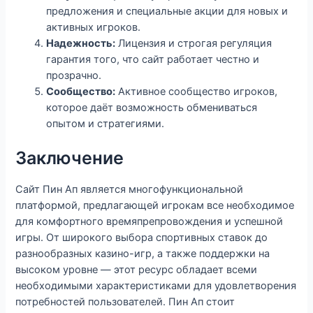
предложения и специальные акции для новых и
активных игроков.
Надежность:
Лицензия и строгая регуляция
гарантия того, что сайт работает честно и
прозрачно.
Сообщество:
Активное сообщество игроков,
которое даёт возможность обмениваться
опытом и стратегиями.
Заключение
Сайт Пин Ап является многофункциональной
платформой, предлагающей игрокам все необходимое
для комфортного времяпрепровождения и успешной
игры. От широкого выбора спортивных ставок до
разнообразных казино-игр, а также поддержки на
высоком уровне — этот ресурс обладает всеми
необходимыми характеристиками для удовлетворения
потребностей пользователей. Пин Ап стоит