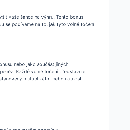
ýšit vaše šance na výhru. Tento bonus
ku se podíváme na to, jak tyto volné točení
onusu nebo jako součást jiných
 peněz. Každé volné točení představuje
 stanovený multiplikátor nebo nutnost