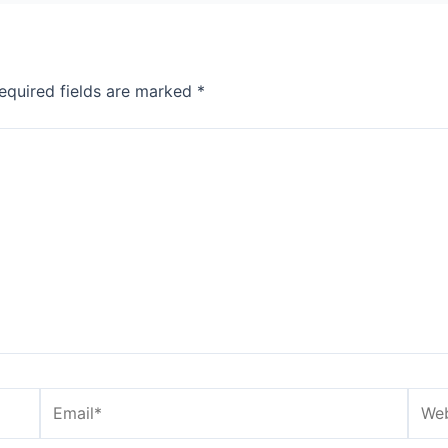
equired fields are marked
*
Email*
Webs