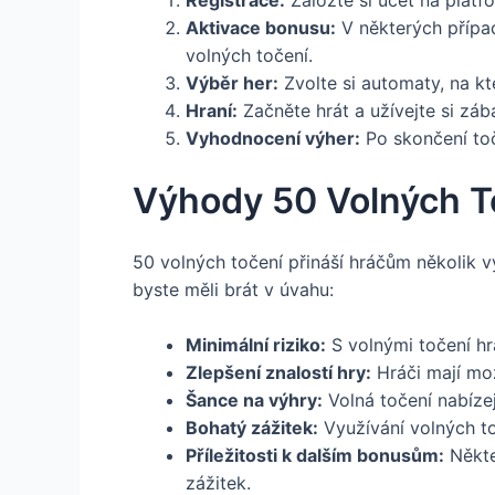
Registrace:
Založte si účet na platfo
Aktivace bonusu:
V některých případ
volných točení.
Výběr her:
Zvolte si automaty, na kte
Hraní:
Začněte hrát a užívejte si zá
Vyhodnocení výher:
Po skončení toč
Výhody 50 Volných T
50 volných točení přináší hráčům několik v
byste měli brát v úvahu:
Minimální riziko:
S volnými točení hrá
Zlepšení znalostí hry:
Hráči mají mož
Šance na výhry:
Volná točení nabíze
Bohatý zážitek:
Využívání volných to
Příležitosti k dalším bonusům:
Někte
zážitek.