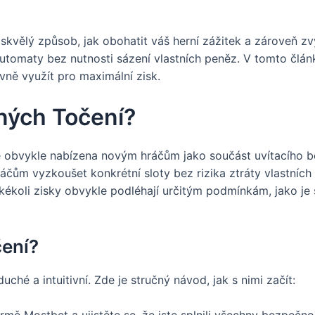
skvělý způsob, jak obohatit váš herní zážitek a zároveň zv
automaty bez nutnosti sázení vlastních peněz. V tomto člán
tivně využít pro maximální zisk.
ných Točení?
je obvykle nabízena novým hráčům jako součást uvítacího b
áčům vyzkoušet konkrétní sloty bez rizika ztráty vlastních
kékoli zisky obvykle podléhají určitým podmínkám, jako je
čení?
ché a intuitivní. Zde je stručný návod, jak s nimi začít: