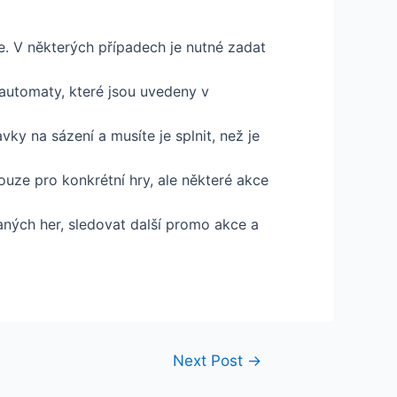
e. V některých případech je nutné zadat
automaty, které jsou uvedeny v
y na sázení a musíte je splnit, než je
uze pro konkrétní hry, ale některé akce
aných her, sledovat další promo akce a
Next Post
→