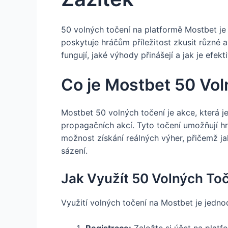
50 volných točení na platformě Mostbet je 
poskytuje hráčům příležitost zkusit různé 
fungují, jaké výhody přinášejí a jak je efek
Co je Mostbet 50 Vol
Mostbet 50 volných točení je akce, která 
propagačních akcí. Tyto točení umožňují hr
možnost získání reálných výher, přičemž ja
sázení.
Jak Využít 50 Volných To
Využití volných točení na Mostbet je jednodu