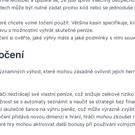
rmě Mostbet a ujistěte se, že jste splnili všechny bezpečno
ech může být nutné zadat promo kód nebo se jednoduše při
ré chcete volné točení použít. Většina kasin specifikuje, kt
bavu s možnostmi vyhrát skutečné peníze.
ení si ověřte, jaké výhry máte a jaké podmínky s nimi souvi
očení
ýznamných výhod, které mohou zásadně ovlivnit jejich herní
či neztrácejí své vlastní peníze, což snižuje celkové riziko 
nost se s automaty seznámit a naučit se strategii bez fina
jí skutečné šance na výhru peněz, což může výrazně zvýšit
čení přidává novou dimenzi k hraní, hráči mohou zkoušet rů
ré hry mohou aktivovat další bonusy při používání volných