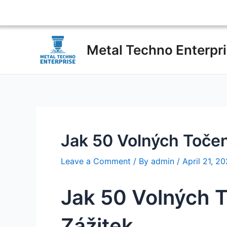
Skip
to
content
Post
navigation
Metal Techno Enterpr
Jak 50 Volných Točen
Leave a Comment
/ By
admin
/
April 21, 2
Jak 50 Volných T
Zážitek