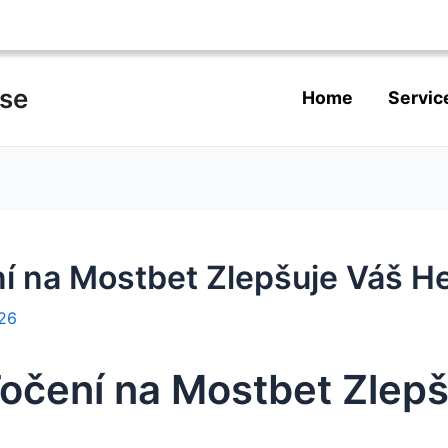
ise
Home
Servic
í na Mostbet Zlepšuje Váš He
026
očení na Mostbet Zlepš