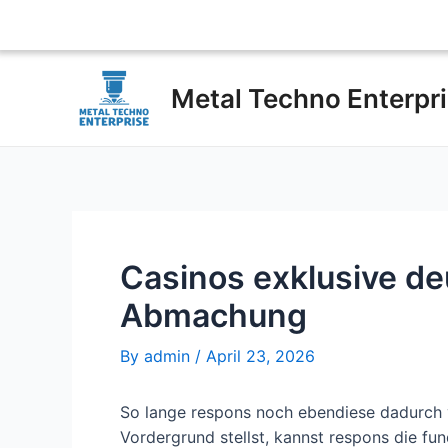
Skip
to
content
Post
navigation
Metal Techno Enterpr
Casinos exklusive de
Abmachung
By
admin
/
April 23, 2026
So lange respons noch ebendiese dadurch 
Vordergrund stellst, kannst respons die f