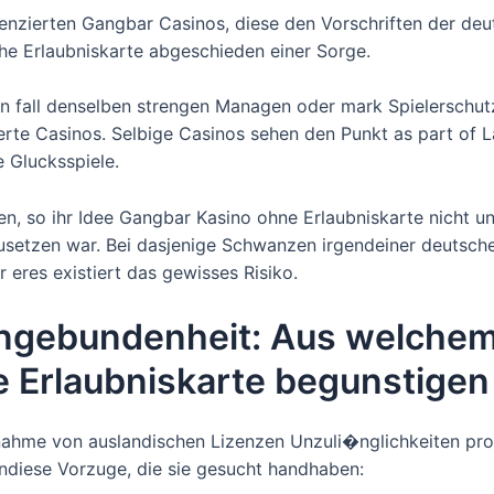
zenzierten Gangbar Casinos, diese den Vorschriften der de
he Erlaubniskarte abgeschieden einer Sorge.
nen fall denselben strengen Managen oder mark Spielersch
ierte Casinos. Selbige Casinos sehen den Punkt as part of 
 Glucksspiele.
n, so ihr Idee Gangbar Kasino ohne Erlaubniskarte nicht u
zusetzen war. Bei dasjenige Schwanzen irgendeiner deutsch
r eres existiert das gewisses Risiko.
Ungebundenheit: Aus welchem
e Erlaubniskarte begunstigen
enahme von auslandischen Lizenzen Unzuli�nglichkeiten pro
endiese Vorzuge, die sie gesucht handhaben: