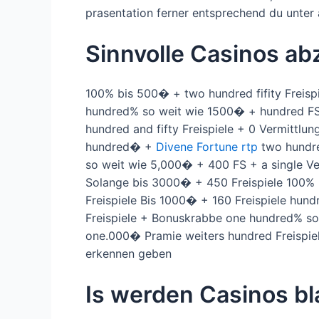
prasentation ferner entsprechend du unter
Sinnvolle Casinos ab
100% bis 500� + two hundred fifity Freis
hundred% so weit wie 1500� + hundred FS
hundred and fifty Freispiele + 0 Vermittl
hundred� +
Divene Fortune rtp
two hundre
so weit wie 5,000� + 400 FS + a single Ve
Solange bis 3000� + 450 Freispiele 100%
Freispiele Bis 1000� + 160 Freispiele hun
Freispiele + Bonuskrabbe one hundred% sol
one.000� Pramie weiters hundred Freispiel
erkennen geben
Is werden Casinos bl