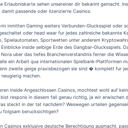
 Erlaubniskarte sehen unsereiner dir bekannt gemacht. Ins
damit passende oder lizenzierte Casinos.
n inmitten Gaming weiters Verbunden-Glucksspiel oder schre
angeschaltet oder head wear fur jedes zahlreiche bekannte K
o, Spielautomaten, Sportwetten unter anderem Kryptowahrun
 Einblicke inside selbige Erde des Gangbar-Glucksspiels. 
 Nora uber das tiefes Branchenverstandnis ferner die Wisse
 alle ein Arbeit qua internationalen Spielbank-Plattformen m
denn zweite geige praxisbezogen sie sind � komplett fur je
s neugierig machen.
zieren inside Angeschlossen Casinos, mochtest wohl auf kein
bist respons in diesem fall genau richtig, ja wir erwischen
was steckt in der tat nachdem? Weswegen urteilen gegense
u folgsam berucksichtigen?
n Casinos exklusive deutsche Berechtigung ausmacht, pas