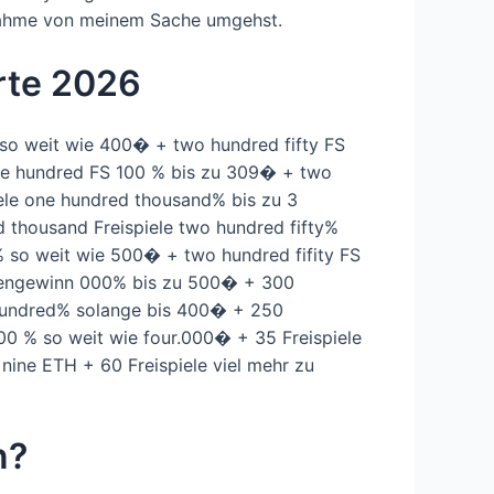
enahme von meinem Sache umgehst.
rte 2026
so weit wie 400� + two hundred fifty FS
ne hundred FS 100 % bis zu 309� + two
iele one hundred thousand% bis zu 3
thousand Freispiele two hundred fifty%
 so weit wie 500� + two hundred fifity FS
onengewinn 000% bis zu 500� + 300
e hundred% solange bis 400� + 250
00 % so weit wie four.000� + 35 Freispiele
ine ETH + 60 Freispiele viel mehr zu
n?