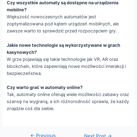
Czy wszystkie automaty są dostępne na urządzenia
mobilne?
Większość nowoczesnych automatów jest
zoptymalizowana pod kątem urządzeń mobilnych, ale
zawsze warto to sprawdzić przed rozpoczęciem gry.
Jakie nowe technologie są wykorzystywane w grach
kasynowych?
W grze pojawiają się takie technologie jak VR, AR oraz
blockchain, które zapewniają nowe możliwości interakcji i
bezpieczeństwa.
Czy warto grać w automaty online?
Tak, automaty online oferują wiele możliwości zabawy oraz
szansę na wygraną, a ich różnorodność sprawia, że każdy
znajdzie coś dla siebie.
←
Previous
Next Post
→