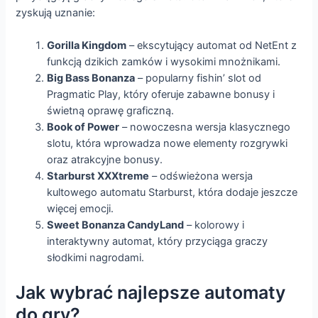
zyskują uznanie:
Gorilla Kingdom
– ekscytujący automat od NetEnt z
funkcją dzikich zamków i wysokimi mnożnikami.
Big Bass Bonanza
– popularny fishin’ slot od
Pragmatic Play, który oferuje zabawne bonusy i
świetną oprawę graficzną.
Book of Power
– nowoczesna wersja klasycznego
slotu, która wprowadza nowe elementy rozgrywki
oraz atrakcyjne bonusy.
Starburst XXXtreme
– odświeżona wersja
kultowego automatu Starburst, która dodaje jeszcze
więcej emocji.
Sweet Bonanza CandyLand
– kolorowy i
interaktywny automat, który przyciąga graczy
słodkimi nagrodami.
Jak wybrać najlepsze automaty
do gry?