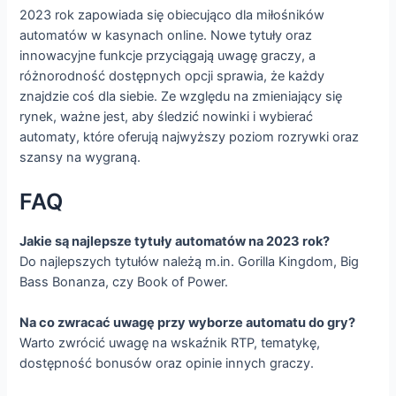
2023 rok zapowiada się obiecująco dla miłośników
automatów w kasynach online. Nowe tytuły oraz
innowacyjne funkcje przyciągają uwagę graczy, a
różnorodność dostępnych opcji sprawia, że każdy
znajdzie coś dla siebie. Ze względu na zmieniający się
rynek, ważne jest, aby śledzić nowinki i wybierać
automaty, które oferują najwyższy poziom rozrywki oraz
szansy na wygraną.
FAQ
Jakie są najlepsze tytuły automatów na 2023 rok?
Do najlepszych tytułów należą m.in. Gorilla Kingdom, Big
Bass Bonanza, czy Book of Power.
Na co zwracać uwagę przy wyborze automatu do gry?
Warto zwrócić uwagę na wskaźnik RTP, tematykę,
dostępność bonusów oraz opinie innych graczy.