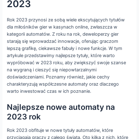
2023
Rok 2023 przynosi ze sobą wiele ekscytujących tytułów
dla miłośników gier w kasynach online, zwłaszcza w
kategorii automatów. Z roku na rok, deweloperzy gier
starają się wprowadzać innowacje, oferując graczom
lepszą grafikę, ciekawsze fabuły i nowe funkcje. W tym
artykule przedstawimy najlepsze tytuły, które warto
wypróbować w 2023 roku, aby zwiększyć swoje szanse
na wygraną i cieszyć się niepowtarzalnymi
doświadczeniami. Poznamy również, jakie cechy
charakteryzują współczesne automaty oraz dlaczego
warto inwestować czas w ich poznanie.
Najlepsze nowe automaty na
2023 rok
Rok 2023 obfituje w nowe tytuły automatów, które
przyciągają graczy z całego świata. Oto kilka z nich, które