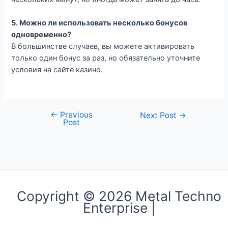
5. Можно ли использовать несколько бонусов
одновременно?
В большинстве случаев, вы можете активировать
только один бонус за раз, но обязательно уточните
условия на сайте казино.
←
Previous
Next Post
→
Post
Copyright © 2026 Metal Techno
Enterprise |