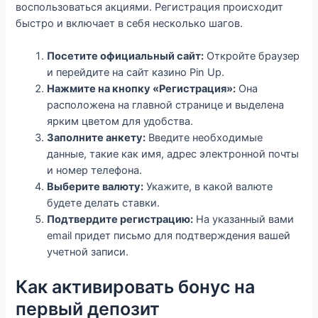
воспользоваться акциями. Регистрация происходит
быстро и включает в себя несколько шагов.
Посетите официальный сайт:
Откройте браузер
и перейдите на сайт казино Pin Up.
Нажмите на кнопку «Регистрация»:
Она
расположена на главной странице и выделена
ярким цветом для удобства.
Заполните анкету:
Введите необходимые
данные, такие как имя, адрес электронной почты
и номер телефона.
Выберите валюту:
Укажите, в какой валюте
будете делать ставки.
Подтвердите регистрацию:
На указанный вами
email придет письмо для подтверждения вашей
учетной записи.
Как активировать бонус на
первый депозит