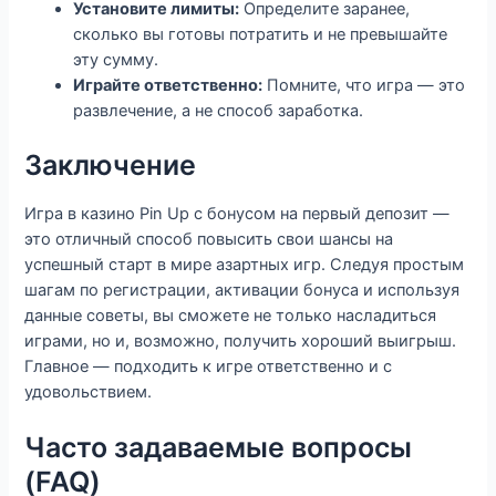
Установите лимиты:
Определите заранее,
сколько вы готовы потратить и не превышайте
эту сумму.
Играйте ответственно:
Помните, что игра — это
развлечение, а не способ заработка.
Заключение
Игра в казино Pin Up с бонусом на первый депозит —
это отличный способ повысить свои шансы на
успешный старт в мире азартных игр. Следуя простым
шагам по регистрации, активации бонуса и используя
данные советы, вы сможете не только насладиться
играми, но и, возможно, получить хороший выигрыш.
Главное — подходить к игре ответственно и с
удовольствием.
Часто задаваемые вопросы
(FAQ)