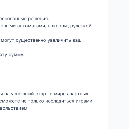
основанные решения.
ровыми автоматами, покером, рулеткой
 могут существенно увеличить ваш
эту сумму.
сы на успешный старт в мире азартных
 сможете не только насладиться играми,
овольствием.