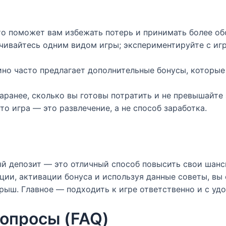
о поможет вам избежать потерь и принимать более об
чивайтесь одним видом игры; экспериментируйте с иг
но часто предлагает дополнительные бонусы, которые
ранее, сколько вы готовы потратить и не превышайте 
то игра — это развлечение, а не способ заработка.
вый депозит — это отличный способ повысить свои шан
ции, активации бонуса и используя данные советы, вы
рыш. Главное — подходить к игре ответственно и с уд
опросы (FAQ)