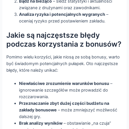
Bądź na bieżąco
– śledź statystyki i aktualności
związane z drużynami oraz zawodnikami.
Analiza ryzyka i potencjalnych wygranych
–
oceniaj ryzyko przed postawieniem zakładu.
Jakie są najczęstsze błędy
podczas korzystania z bonusów?
Pomimo wielu korzyści, jakie niosą ze sobą bonusy, warto
być świadomym potencjalnych pułapek. Oto najczęstsze
błędy, które należy unikać:
Niewłaściwe zrozumienie warunków bonusu
–
ignorowanie szczegółów może prowadzić do
rozczarowania.
Przeznaczanie zbyt dużej części budżetu na
zakłady bonusowe
– może zmniejszyć możliwość
dalszej gry.
Brak analizy wyników
– obstawianie „na czuja”