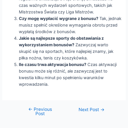
czas ważnych wydarzeń sportowych, takich jak
Mistrzostwa Świata czy Liga Mistrzów.
Czy mogę wypłacić wygrane z bonusu?
Tak, jednak
musisz spełnić określone wymagania obrotu przed
wypłatą środków z bonusów.
Jakie są najlepsze sporty do obstawiania z
wykorzystaniem bonusów?
Zazwyczaj warto
skupić się na sportach, które najlepiej znamy, jak
piłka nożna, tenis czy koszykówka.
Ile czasu trwa aktywacja bonusu?
Czas aktywacji
bonusu może się różnić, ale zazwyczaj jest to
kwestia kilku minut po spełnieniu warunków
wprowadzenia.
←
Previous
Next Post
→
Post