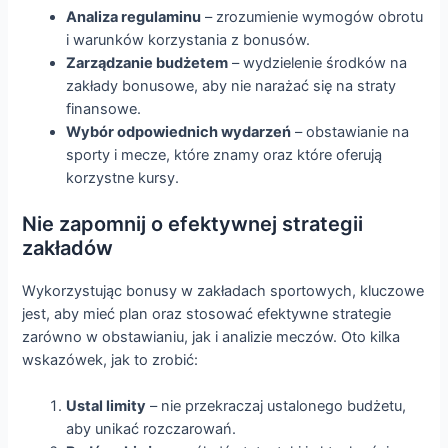
Analiza regulaminu
– zrozumienie wymogów obrotu
i warunków korzystania z bonusów.
Zarządzanie budżetem
– wydzielenie środków na
zakłady bonusowe, aby nie narażać się na straty
finansowe.
Wybór odpowiednich wydarzeń
– obstawianie na
sporty i mecze, które znamy oraz które oferują
korzystne kursy.
Nie zapomnij o efektywnej strategii
zakładów
Wykorzystując bonusy w zakładach sportowych, kluczowe
jest, aby mieć plan oraz stosować efektywne strategie
zarówno w obstawianiu, jak i analizie meczów. Oto kilka
wskazówek, jak to zrobić:
Ustal limity
– nie przekraczaj ustalonego budżetu,
aby unikać rozczarowań.