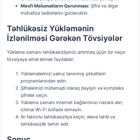
Məxfi Məlumatların Qorunması:
Şifrə və digər
mühafizə tədbirlərini gücləndirin.
Təhlükəsiz Yükləmənin
İzlənilməsi Gərəkən Tövsiyələr
Yükləmə zamanı təhlükəsizliyinizi artırmaq üçün bir neçə
tövsiyəyə əməl etmək faydalıdır:
Yükləmələrinizi yalnız tanınmış şirkətlərin
proqramlarından edin.
Şifrələrinizi mütəmadi olaraq dəyişin və kompleks
şifrələr seçin.
Yükləmə zamanı internet bağlantınızı nəzərə alın;
ictimai Wi-Fi istifadə etməyin.
İki faktorlu təhlükəsizliyə keçin; əlavə təhlil və
təhlükəsizlik təmin edir.
Sonuç