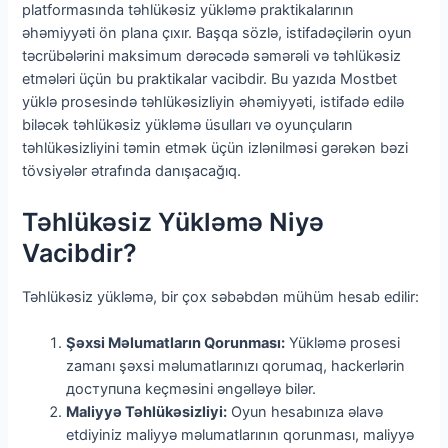
platformasında təhlükəsiz yükləmə praktikalarının
əhəmiyyəti ön plana çıxır. Başqa sözlə, istifadəçilərin oyun
təcrübələrini maksimum dərəcədə səmərəli və təhlükəsiz
etmələri üçün bu praktikalar vacibdir. Bu yazıda Mostbet
yüklə prosesində təhlükəsizliyin əhəmiyyəti, istifadə edilə
biləcək təhlükəsiz yükləmə üsulları və oyunçuların
təhlükəsizliyini təmin etmək üçün izlənilməsi gərəkən bəzi
tövsiyələr ətrafında danışacağıq.
Təhlükəsiz Yükləmə Niyə
Vacibdir?
Təhlükəsiz yükləmə, bir çox səbəbdən mühüm hesab edilir:
Şəxsi Məlumatların Qorunması:
Yükləmə prosesi
zamanı şəxsi məlumatlarınızı qorumaq, hackerlərin
доступuna keçməsini əngəlləyə bilər.
Maliyyə Təhlükəsizliyi:
Oyun hesabınıza əlavə
etdiyiniz maliyyə məlumatlarının qorunması, maliyyə