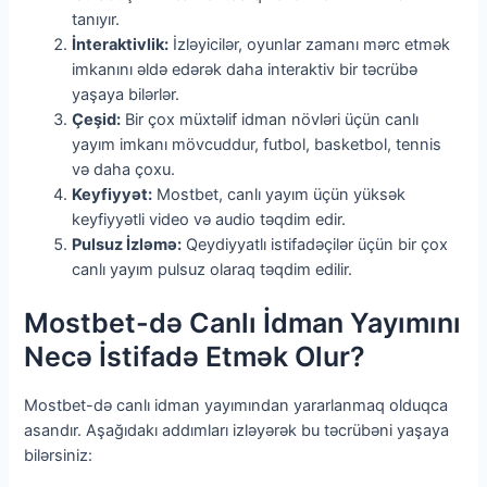
tanıyır.
İnteraktivlik:
İzləyicilər, oyunlar zamanı mərc etmək
imkanını əldə edərək daha interaktiv bir təcrübə
yaşaya bilərlər.
Çeşid:
Bir çox müxtəlif idman növləri üçün canlı
yayım imkanı mövcuddur, futbol, basketbol, tennis
və daha çoxu.
Keyfiyyət:
Mostbet, canlı yayım üçün yüksək
keyfiyyətli video və audio təqdim edir.
Pulsuz İzləmə:
Qeydiyyatlı istifadəçilər üçün bir çox
canlı yayım pulsuz olaraq təqdim edilir.
Mostbet-də Canlı İdman Yayımını
Necə İstifadə Etmək Olur?
Mostbet-də canlı idman yayımından yararlanmaq olduqca
asandır. Aşağıdakı addımları izləyərək bu təcrübəni yaşaya
bilərsiniz: